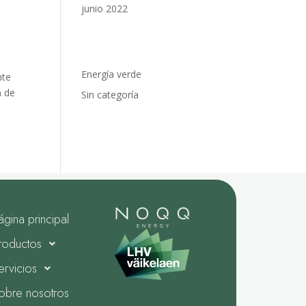
junio 2022
Categorías
Energía verde
nte
a de
Sin categoría
ágina principal
roductos
ervicios
obre nosotros