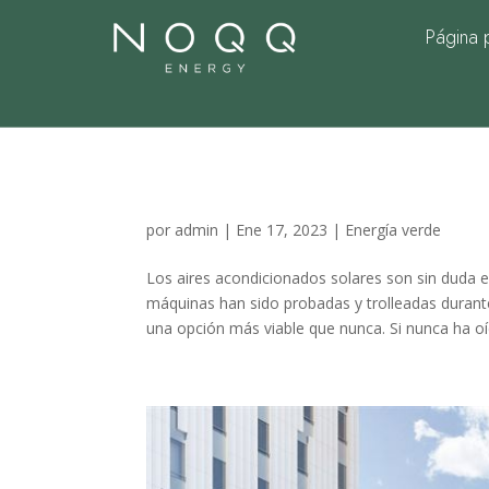
Página p
Acondicionadores de
las que no tienen 
por
admin
|
Ene 17, 2023
|
Energía verde
Los aires acondicionados solares son sin duda el
máquinas han sido probadas y trolleadas durante
una opción más viable que nunca. Si nunca ha oíd