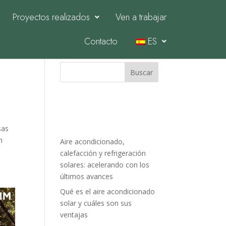
Proyectos realizados
Ven a trabajar
Contacto
ES
Buscar
Entradas
recientes
sas
n
Aire acondicionado,
calefacción y refrigeración
solares: acelerando con los
últimos avances
Qué es el aire acondicionado
solar y cuáles son sus
ventajas