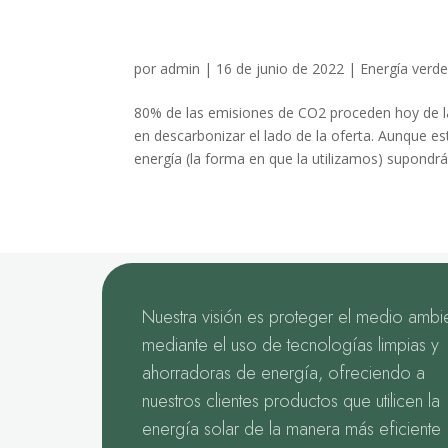
a afrontar las crisis
por
admin
|
16 de junio de 2022
|
Energía verd
80% de las emisiones de CO2 proceden hoy de l
en descarbonizar el lado de la oferta. Aunque e
energía (la forma en que la utilizamos) supondrá
Nuestra visión es proteger el medio ambi
mediante el uso de tecnologías limpias y
ahorradoras de energía, ofreciendo a
nuestros clientes productos que utilicen la
energía solar de la manera más eficiente