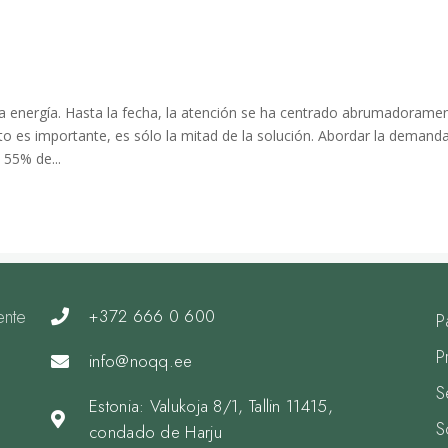
 energética y climática
e
a energía. Hasta la fecha, la atención se ha centrado abrumadorame
sto es importante, es sólo la mitad de la solución. Abordar la demand
 55% de...
ente
+372 666 0 600
P
P
info@noqq.ee
S
Estonia: Valukoja 8/1, Tallin 11415,
S
condado de Harju