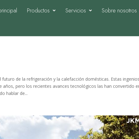
rincipal
Productos
Servicios
Sobre nosotros
 aire solares y razones por
parangón
 futuro de la refrigeración y la calefacción domésticas. Estas ingenio
 años, pero los recientes avances tecnológicos las han convertido e
o hablar de...